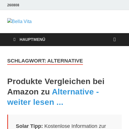
260808
Bella Vita
Wellness Sport und Erholung mit Bella Vita Fitness
Tipps
Wellness Fitness
HAUPTMENÜ
Tipps
SCHLAGWORT:
ALTERNATIVE
Produkte Vergleichen bei
Amazon zu
Alternative -
weiter lesen ...
Solar Tipp:
Kostenlose Information zur