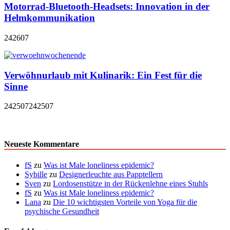
Motorrad-Bluetooth-Headsets: Innovation in der
Helmkommunikation
242607
Verwöhnurlaub mit Kulinarik: Ein Fest für die
Sinne
242507
242507
Neueste Kommentare
fS
zu
Was ist Male loneliness epidemic?
Sybille
zu
Designerleuchte aus Papptellern
Sven
zu
Lordosenstütze in der Rückenlehne eines Stuhls
fS
zu
Was ist Male loneliness epidemic?
Lana
zu
Die 10 wichtigsten Vorteile von Yoga für die
psychische Gesundheit