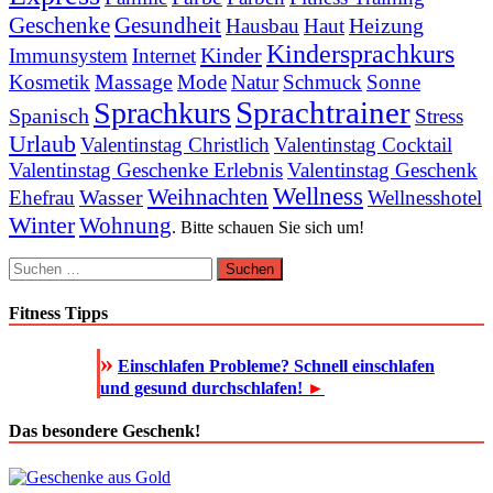
Geschenke
Gesundheit
Heizung
Hausbau
Haut
Kindersprachkurs
Kinder
Immunsystem
Internet
Massage
Kosmetik
Mode
Natur
Schmuck
Sonne
Sprachtrainer
Sprachkurs
Spanisch
Stress
Urlaub
Valentinstag Christlich
Valentinstag Cocktail
Valentinstag Geschenke Erlebnis
Valentinstag Geschenk
Wellness
Weihnachten
Wasser
Ehefrau
Wellnesshotel
Winter
Wohnung
. Bitte schauen Sie sich um!
Suchen
nach:
Fitness Tipps
»
Einschlafen Probleme? Schnell einschlafen
und gesund durchschlafen!
►
Das besondere Geschenk!