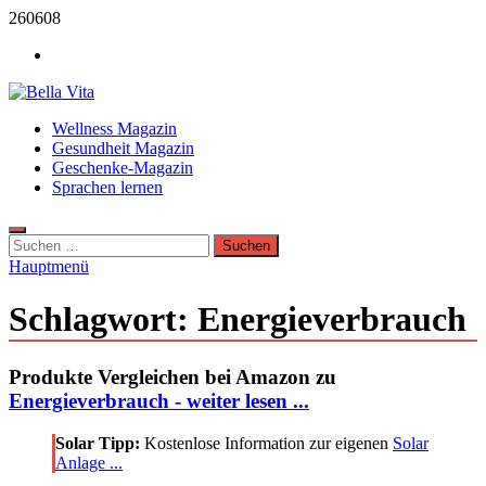
Zum
260608
Inhalt
Werbung
springen
Bella Vita Wellness Fitness Tipps
Wellness Magazin
Wellness Sport und Erholung mit Bella Vita Fitness Tipps
Gesundheit Magazin
Geschenke-Magazin
Sprachen lernen
Suchen
nach:
Hauptmenü
Schlagwort:
Energieverbrauch
Produkte Vergleichen bei Amazon zu
Energieverbrauch - weiter lesen ...
Solar Tipp:
Kostenlose Information zur eigenen
Solar
Anlage ...