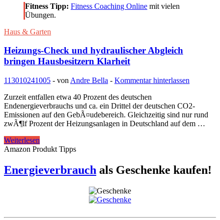
Fitness Tipp:
Fitness Coaching Online
mit vielen
Übungen.
Haus & Garten
Heizungs-Check und hydraulischer Abgleich
bringen Hausbesitzern Klarheit
113010
241005
-
von
Andre Bella
-
Kommentar hinterlassen
Zurzeit entfallen etwa 40 Prozent des deutschen
Endenergieverbrauchs und ca. ein Drittel der deutschen CO2-
Emissionen auf den GebÃ¤udebereich. Gleichzeitig sind nur rund
zwÃ¶lf Prozent der Heizungsanlagen in Deutschland auf dem …
Heizungs-
Weiterlesen
Check
Amazon Produkt Tipps
und
hydraulischer
Energieverbrauch
als Geschenke kaufen!
Abgleich
bringen
Hausbesitzern
Klarheit