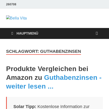
260708
Bella Vita
Wellness Sport und Erholung mit Bella Vita Fitness
Tipps
Wellness Fitness
HAUPTMENÜ
Tipps
SCHLAGWORT:
GUTHABENZINSEN
Produkte Vergleichen bei
Amazon zu
Guthabenzinsen -
weiter lesen ...
Solar Tipp:
Kostenlose Information zur