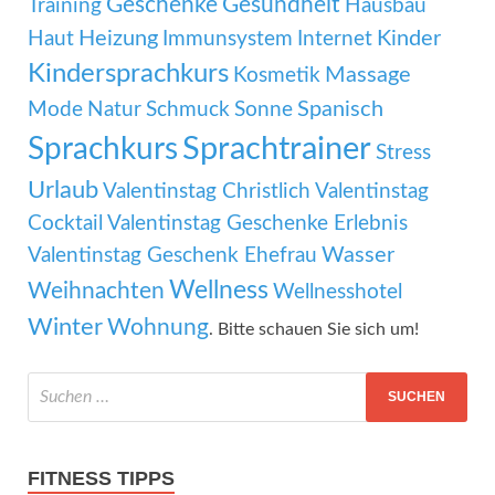
Geschenke
Gesundheit
Training
Hausbau
Heizung
Kinder
Haut
Immunsystem
Internet
Kindersprachkurs
Massage
Kosmetik
Mode
Spanisch
Natur
Schmuck
Sonne
Sprachtrainer
Sprachkurs
Stress
Urlaub
Valentinstag Christlich
Valentinstag
Cocktail
Valentinstag Geschenke Erlebnis
Wasser
Valentinstag Geschenk Ehefrau
Wellness
Weihnachten
Wellnesshotel
Winter
Wohnung
. Bitte schauen Sie sich um!
FITNESS TIPPS