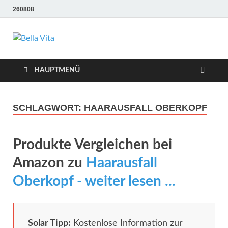
260808
Bella Vita
Wellness Sport und Erholung mit Bella Vita Fitness
Tipps
Wellness Fitness
HAUPTMENÜ
Tipps
SCHLAGWORT:
HAARAUSFALL OBERKOPF
Produkte Vergleichen bei
Amazon zu
Haarausfall
Oberkopf - weiter lesen ...
Solar Tipp:
Kostenlose Information zur