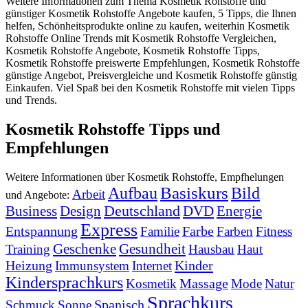
Weitere Informationen zum Thema Kosmetik Rohstoffe und
günstiger Kosmetik Rohstoffe Angebote kaufen, 5 Tipps, die Ihnen
helfen, Schönheitsprodukte online zu kaufen, weiterhin Kosmetik
Rohstoffe Online Trends mit Kosmetik Rohstoffe Vergleichen,
Kosmetik Rohstoffe Angebote, Kosmetik Rohstoffe Tipps,
Kosmetik Rohstoffe preiswerte Empfehlungen, Kosmetik Rohstoffe
günstige Angebot, Preisvergleiche und Kosmetik Rohstoffe günstig
Einkaufen. Viel Spaß bei den Kosmetik Rohstoffe mit vielen Tipps
und Trends.
Kosmetik Rohstoffe Tipps und
Empfehlungen
Weitere Informationen über Kosmetik Rohstoffe, Empfhelungen
Basiskurs
Aufbau
Bild
Arbeit
und Angebote:
Business
Deutschland
DVD
Energie
Design
Express
Entspannung
Farbe
Familie
Farben
Fitness
Geschenke
Gesundheit
Training
Hausbau
Haut
Heizung
Kinder
Immunsystem
Internet
Kindersprachkurs
Massage
Kosmetik
Mode
Natur
Sprachkurs
Spanisch
Schmuck
Sonne