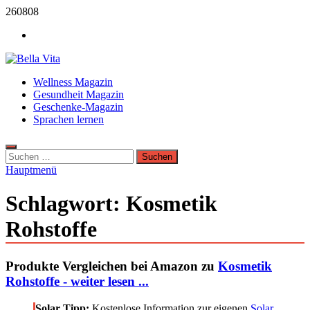
Zum
260808
Inhalt
Werbung
springen
Bella Vita Wellness Fitness Tipps
Wellness Magazin
Wellness Sport und Erholung mit Bella Vita Fitness Tipps
Gesundheit Magazin
Geschenke-Magazin
Sprachen lernen
Suchen
nach:
Hauptmenü
Schlagwort:
Kosmetik
Rohstoffe
Produkte Vergleichen bei Amazon zu
Kosmetik
Rohstoffe - weiter lesen ...
Solar Tipp:
Kostenlose Information zur eigenen
Solar