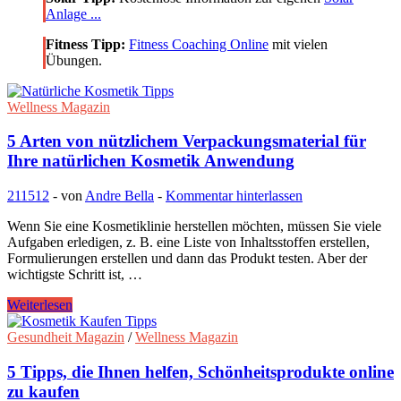
Anlage ...
Fitness Tipp:
Fitness Coaching Online
mit vielen
Übungen.
Wellness Magazin
5 Arten von nützlichem Verpackungsmaterial für
Ihre natürlichen Kosmetik Anwendung
211512
-
von
Andre Bella
-
Kommentar hinterlassen
Wenn Sie eine Kosmetiklinie herstellen möchten, müssen Sie viele
Aufgaben erledigen, z. B. eine Liste von Inhaltsstoffen erstellen,
Formulierungen erstellen und dann das Produkt testen. Aber der
wichtigste Schritt ist, …
5
Weiterlesen
Arten
von
Gesundheit Magazin
/
Wellness Magazin
nützlichem
Verpackungsmaterial
5 Tipps, die Ihnen helfen, Schönheitsprodukte online
für
zu kaufen
Ihre