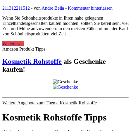
natürlichen
211312
211512
-
von
Andre Bella
-
Kommentar hinterlassen
Kosmetik
Anwendung
Wenn Sie Schönheitsprodukte in Ihren nahe gelegenen
Einzelhandelsgeschäften kaufen möchten, sollten Sie bereit sein, viel
Zeit und Mühe aufzuwenden. In den meisten Fällen nimmt der Kauf
von Schönheitsprodukten viel Zeit …
5
Weiterlesen
Tipps,
Amazon Produkt Tipps
die
Ihnen
Kosmetik Rohstoffe
als Geschenke
helfen,
kaufen!
Schönheitsprodukte
online
zu
kaufen
Weitere Angebote zum Thema Kosmetik Rohstoffe
Kosmetik Rohstoffe Tipps