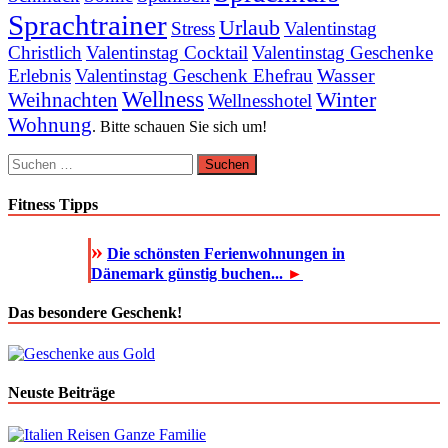
Sprachtrainer
Urlaub
Stress
Valentinstag
Christlich
Valentinstag Cocktail
Valentinstag Geschenke
Wasser
Erlebnis
Valentinstag Geschenk Ehefrau
Wellness
Winter
Weihnachten
Wellnesshotel
Wohnung
. Bitte schauen Sie sich um!
Suchen
nach:
Fitness Tipps
»
Die schönsten Ferienwohnungen in
Dänemark günstig buchen...
►
Das besondere Geschenk!
Neuste Beiträge