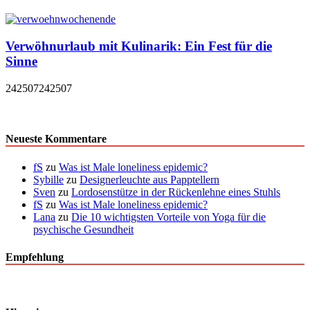
Verwöhnurlaub mit Kulinarik: Ein Fest für die
Sinne
242507
242507
Neueste Kommentare
fS
zu
Was ist Male loneliness epidemic?
Sybille
zu
Designerleuchte aus Papptellern
Sven
zu
Lordosenstütze in der Rückenlehne eines Stuhls
fS
zu
Was ist Male loneliness epidemic?
Lana
zu
Die 10 wichtigsten Vorteile von Yoga für die
psychische Gesundheit
Empfehlung