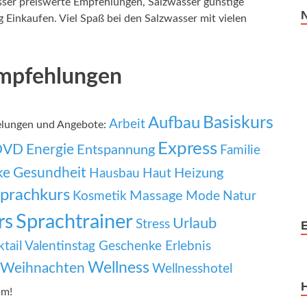
sser preiswerte Empfehlungen, Salzwasser günstige
 Einkaufen. Viel Spaß bei den Salzwasser mit vielen
Empfehlungen
Basiskurs
Aufbau
Arbeit
elungen und Angebote:
Express
DVD
Energie
Entspannung
Familie
ke
Gesundheit
Heizung
Hausbau
Haut
prachkurs
Massage
Mode
Kosmetik
Natur
Sprachtrainer
rs
Urlaub
Stress
tail
Valentinstag Geschenke Erlebnis
Wellness
Weihnachten
Wellnesshotel
um!