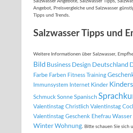
Salzwasser Angebote, Salzwasser Tipps, Salzwa
Angebot, Preisvergleiche und Salzwasser günstig
Tipps und Trends.
Salzwasser Tipps und 
Weitere Informationen über Salzwasser, Empfh
Bild
Deutschland
Business
Design
Geschen
Farbe
Farben
Fitness Training
Kinders
Kinder
Immunsystem
Internet
Sprachku
Spanisch
Schmuck
Sonne
Valentinstag Christlich
Valentinstag Cock
Wasser
Valentinstag Geschenk Ehefrau
Winter
Wohnung
. Bitte schauen Sie sich 