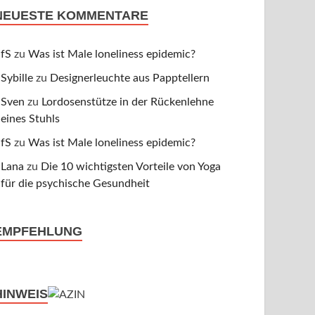
NEUESTE KOMMENTARE
fS
zu
Was ist Male loneliness epidemic?
Sybille
zu
Designerleuchte aus Papptellern
Sven
zu
Lordosenstütze in der Rückenlehne
eines Stuhls
fS
zu
Was ist Male loneliness epidemic?
Lana
zu
Die 10 wichtigsten Vorteile von Yoga
für die psychische Gesundheit
EMPFEHLUNG
HINWEIS