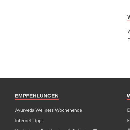
W
F
EMPFEHLUNGEN
Ayurveda Wellness Wochenende
E
Internet Tipps
F