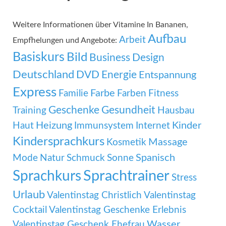
Weitere Informationen über Vitamine In Bananen,
Aufbau
Arbeit
Empfhelungen und Angebote:
Basiskurs
Bild
Business
Design
Deutschland
DVD
Energie
Entspannung
Express
Familie
Farbe
Farben
Fitness
Geschenke
Gesundheit
Training
Hausbau
Heizung
Kinder
Haut
Immunsystem
Internet
Kindersprachkurs
Massage
Kosmetik
Mode
Spanisch
Natur
Schmuck
Sonne
Sprachtrainer
Sprachkurs
Stress
Urlaub
Valentinstag Christlich
Valentinstag
Cocktail
Valentinstag Geschenke Erlebnis
Wasser
Valentinstag Geschenk Ehefrau