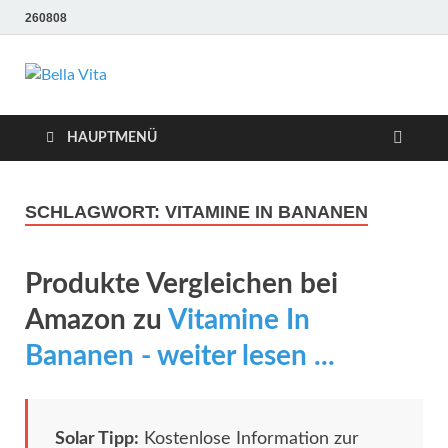
260808
Bella Vita
Wellness Sport und Erholung mit Bella Vita Fitness
Tipps
Wellness Fitness
HAUPTMENÜ
Tipps
SCHLAGWORT:
VITAMINE IN BANANEN
Produkte Vergleichen bei
Amazon zu
Vitamine In
Bananen - weiter lesen ...
Solar Tipp:
Kostenlose Information zur