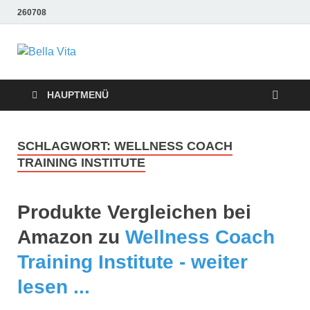
260708
Bella Vita
Wellness Sport und Erholung mit Bella Vita Fitness
Tipps
Wellness Fitness
HAUPTMENÜ
Tipps
SCHLAGWORT:
WELLNESS COACH
TRAINING INSTITUTE
Produkte Vergleichen bei
Amazon zu
Wellness Coach
Training Institute - weiter
lesen ...