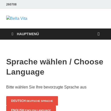
260708
Bella Vita
Wellness Sport und Erholung mit Bella Vita Fitness
Tipps
Wellness Fitness
HAUPTMENÜ
Tipps
Sprache wählen / Choose
Language
Bitte wählen Sie Ihre bevorzugte Sprache aus
DEUTSCH
DEUTSCHE SPRACHE
ENGLISH
ENGLISH LANGUAGE