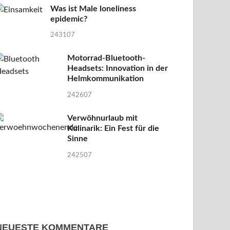
Was ist Male loneliness
epidemic?
243107
Motorrad-Bluetooth-
Headsets: Innovation in der
Helmkommunikation
242607
Verwöhnurlaub mit
Kulinarik: Ein Fest für die
Sinne
242507
NEUESTE KOMMENTARE