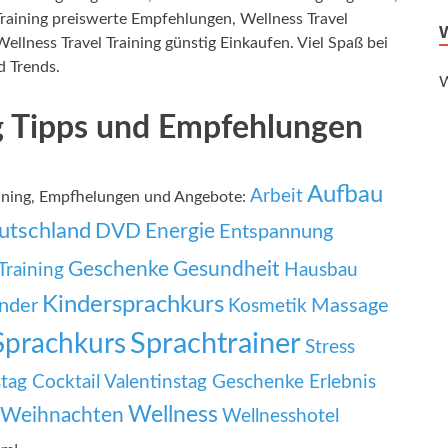
 Training preiswerte Empfehlungen, Wellness Travel
ellness Travel Training günstig Einkaufen. Viel Spaß bei
d Trends.
W
ng Tipps und Empfehlungen
Aufbau
Arbeit
aining, Empfhelungen und Angebote:
utschland
DVD
Energie
Entspannung
Geschenke
Gesundheit
Training
Hausbau
Kindersprachkurs
nder
Massage
Kosmetik
Sprachtrainer
Sprachkurs
Stress
tag Cocktail
Valentinstag Geschenke Erlebnis
Wellness
Weihnachten
Wellnesshotel