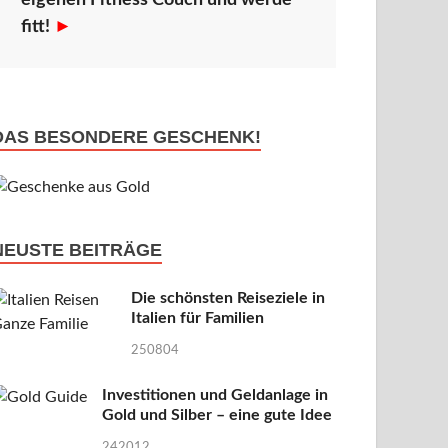
eigenen Fitness Couch und werde
fitt!
►
DAS BESONDERE GESCHENK!
NEUSTE BEITRÄGE
Die schönsten Reiseziele in
Italien für Familien
250804
Investitionen und Geldanlage in
Gold und Silber – eine gute Idee
242012