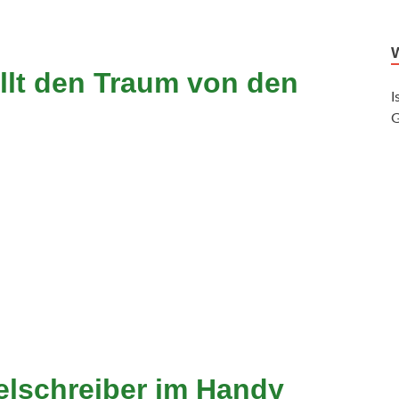
llt den Traum von den
I
G
lschreiber im Handy