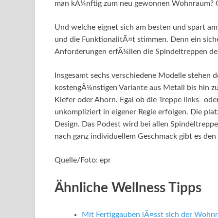
man kÃ¼nftig zum neu gewonnen Wohnraum? Gan
Und welche eignet sich am besten und spart a
und die FunktionalitÃ¤t stimmen. Denn ein sich
Anforderungen erfÃ¼llen die Spindeltreppen de
Insgesamt sechs verschiedene Modelle stehen 
kostengÃ¼nstigen Variante aus Metall bis hin 
Kiefer oder Ahorn. Egal ob die Treppe links- od
unkompliziert in eigener Regie erfolgen. Die pl
Design. Das Podest wird bei allen Spindeltreppen
nach ganz individuellem Geschmack gibt es den
Quelle/Foto: epr
Ähnliche Wellness Tipps
Mit Fertiggauben lÃ¤sst sich der Woh